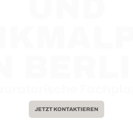
UND
NKMALP
N BERL
auratorische Fachpl
JETZT KONTAKTIEREN