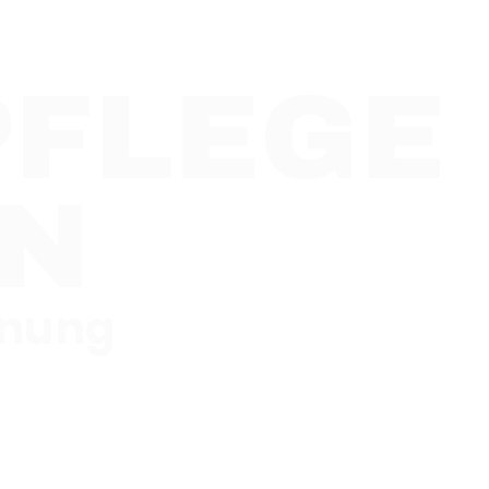
FLEGE
IN
anung